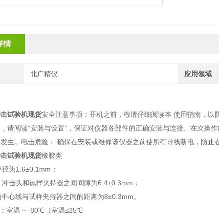
详情
北广精仪
应用领域
冲击试验机现货
安全注意事项：开机之前，敬请仔细阅读本 使用指南，以
，请阅读“安装与设置”，保证对仪器各部件的正确安装与连接。在次操
的发生。电击危险： 确保在安装或维修该仪器之前使所有导线断电，防止
冲击试验机现货
橡胶类
径为1.6±0.1mm；
，冲击头和试样夹持器之间间隙为6.4±0.3mm；
头的中心线与试样夹持器之间的距离为8±0.3mm。
：室温 ~ -80℃（室温≤25℃