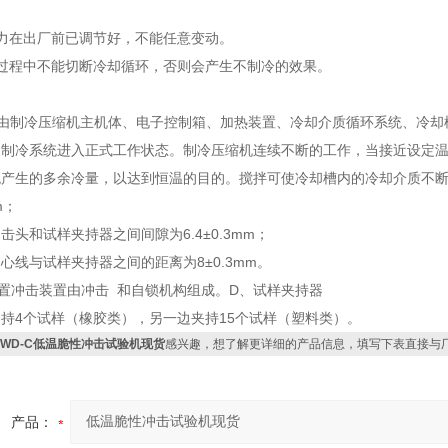
压力在出厂前已调节好，不能任意变动。
过程中不能切断冷却循环，否则会产生不制冷的效果。
备由制冷压缩机主机体、电子控制箱、加热装置、冷却介质循环系统、冷却
，制冷系统进入正式工作状态。制冷压缩机连续不断的工作，当接近设定
统产生的多余冷量，以达到恒温的目的。搅拌可使冷却槽内的冷却介质不断
m；
击头和试样夹持器之间间隙为6.4±0.3mm；
心线与试样夹持器之间的距离为8±0.3mm。
置冲击装置由冲击 和自锁机构组成。D、试样夹持器
持4个试样（橡胶类），另一边夹持15个试样（塑料类）。
BWD-C低温脆性冲击试验机现货
感兴趣，想了解更详细的产品信息，填写下表直接与
产品：