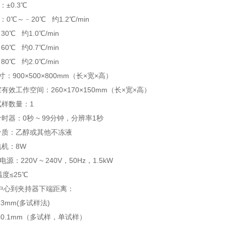
度：±0.3℃
：0℃～﹣20℃ 约1.2℃/min
0℃ 约1.0℃/min
0℃ 约0.7℃/min
0℃ 约2.0℃/min
寸：900×500×800mm（长×宽×高）
室有效工作空间：260×170×150mm（长×宽×高）
试样数量：1
时器：0秒 ~ 99分钟，分辨率1秒
介质：乙醇或其他不冻液
电机：8W
：220V ~ 240V，50Hz，1.5kW
温度≤25℃
器中心到夹持器下端距离：
.3mm(多试样法)
±0.1mm（多试样，单试样）