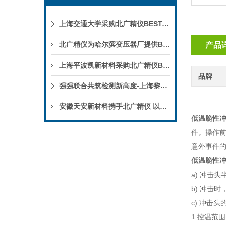
上海交通大学采购北广精仪BEST-300C四探针电阻测试仪
北广精仪为哈尔滨变压器厂提供BDJC-100KV电压击穿试验仪全流程上门培训纪实
产品
上海平波凯新材料采购北广精仪BDJC-100KV电压击穿试验仪
品牌
强强联合共筑检测新高度-上海黎顿电子采购北广精仪BDJC-50KV电压击穿试验仪
安徽天安新材料携手北广精仪 以精密TOC检测赋能新材料产业绿色高质量发展
低温脆性
件。操作前
意外事件
低温脆性
a) 冲击头半
b) 冲击时
c) 冲击
1.控温范围