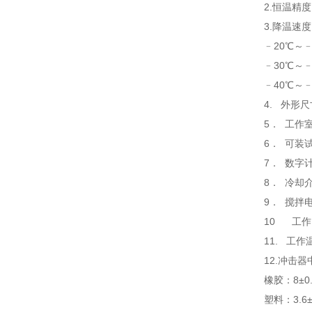
2.恒温精
3.降温速度
﹣20℃～﹣3
﹣30℃～﹣6
﹣40℃～﹣8
4. 外形尺
5． 工作
6． 可装
7． 数字计
8． 冷却
9． 搅拌
10 工作电源
11. 工作
12.冲击
橡胶：8±0
塑料：3.6