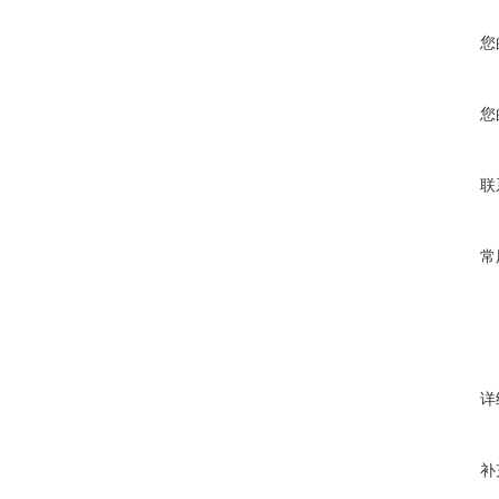
您
您
联
常
详
补