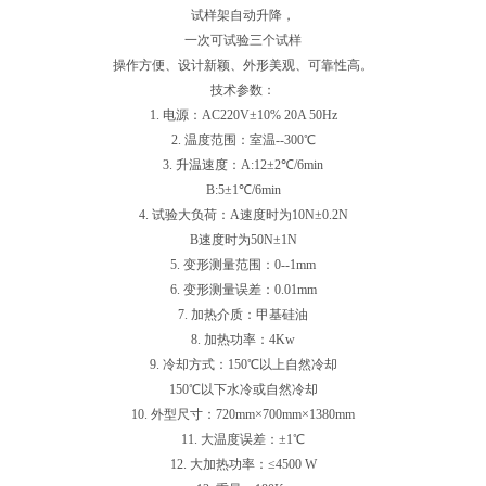
试样架自动升降，
一次可试验三个试样
操作方便、设计新颖、外形美观、可靠性高。
技术参数：
1. 电源：AC220V±10% 20A 50Hz
2. 温度范围：室温--300℃
3. 升温速度：A:12±2℃/6min
B:5±1℃/6min
4. 试验大负荷：A速度时为10N±0.2N
B速度时为50N±1N
5. 变形测量范围：0--1mm
6. 变形测量误差：0.01mm
7. 加热介质：甲基硅油
8. 加热功率：4Kw
9. 冷却方式：150℃以上自然冷却
150℃以下水冷或自然冷却
10. 外型尺寸：720mm×700mm×1380mm
11. 大温度误差：±1℃
12. 大加热功率：≤4500 W