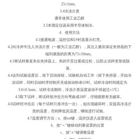
25±1mm。
3.4冷冻介质
通常使用工业乙醇
3.5本测定仪器采用半导体制冷。
4、使用方法
4.1接通电源，温控仪和计时器显示灯亮。
4.2向冷井中注入冷冻介质（一般为工业乙醇），其注入量应保证夹持器的下
端到液面的距离为75±10mm。
4.3将试样垂直夹在夹持器上。夹的不宜过紧或过松，以防止试样变形或脱
落。
4.4达到试验温度后，按下启动按钮，试验机自动工作（按下夹持器，开始冷
冻试样，同时启动时序控制开关或按动秒表计时。试样冷冻时间规定为
3.0±0.5min。试样冷冻期间，冷冻介质温度波动不得超过±1℃）
4.5取下试样，将试样按冲击方向弯曲成180°，仔细观察有无破坏。
4.6试样经冲击后（每个试样只准冲击一次），如出现破坏时，应提高冷冻介
质的温度，否则降低其温度，继续进行试验。
4.7温度调节方法：a、按set键，温控仪进入设置状态
b、按“＜"键移动到要设置的位置
c、按“∧"键调整温度