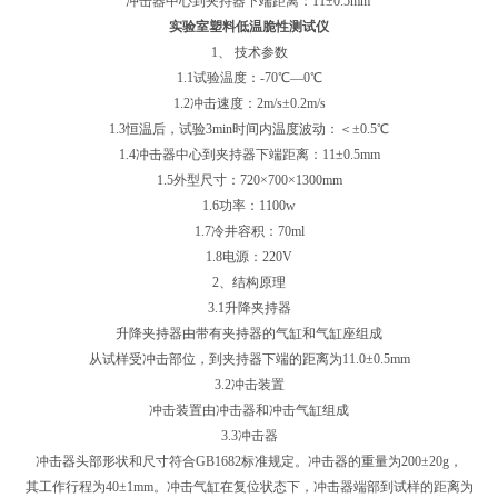
冲击器中心到夹持器下端距离：11±0.5mm
实验室塑料低温脆性测试仪
1、 技术参数
1.1试验温度：-70℃—0℃
1.2冲击速度：2m/s±0.2m/s
1.3恒温后，试验3min时间内温度波动：＜±0.5℃
1.4冲击器中心到夹持器下端距离：11±0.5mm
1.5外型尺寸：720×700×1300mm
1.6功率：1100w
1.7冷井容积：70ml
1.8电源：220V
2、结构原理
3.1升降夹持器
升降夹持器由带有夹持器的气缸和气缸座组成
从试样受冲击部位，到夹持器下端的距离为11.0±0.5mm
3.2冲击装置
冲击装置由冲击器和冲击气缸组成
3.3冲击器
冲击器头部形状和尺寸符合GB1682标准规定。冲击器的重量为200±20g，
其工作行程为40±1mm。冲击气缸在复位状态下，冲击器端部到试样的距离为