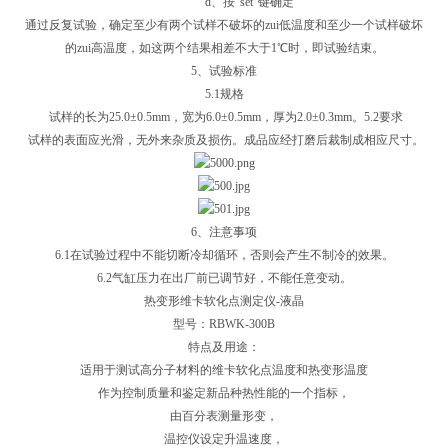
d、按“set"键确定
通过反复试验，确定至少有两个试样不破坏的zui低温度和至少一个试样破坏
的zui高温度，如这两个结果相差不大于1℃时，即试验结束。
5、试验标准
5.1规格
试样的长为25.0±0.5mm，宽为6.0±0.5mm，厚为2.0±0.3mm。5.2要求
试样的表面应光滑，无外来杂质及损伤。成品应经打磨后裁制成相应尺寸。
6、注意事项
6.1在试验过程中不能切断冷却循环，否则会产生不制冷的效果。
6.2气缸压力在出厂前已调节好，不能任意变动。
热变形维卡软化点测定仪-液晶
型号：RBWK-300B
特点及用途：
适用于测试高分子材料的维卡软化点温度和热变形温度
作为控制质量和鉴定新品种热性能的一个指标，
由百分表测量形变，
温控仪设定升温速度，