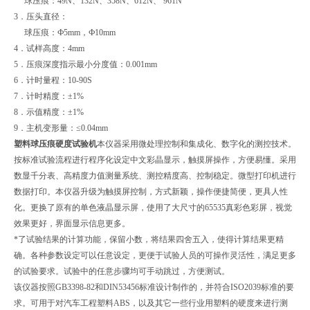
球压痕：49N、132N、358N、612N、 961N
3．压头直径：
球压痕：Ф5mm，Ф10mm
4．试样高度：4mm
5．压痕深度指示最小分度值：0.001mm
6．计时量程：10-90S
7．计时精度：±1%
8．示值精度：±1%
9．主机变形量：≤0.04mm
塑料球压痕硬度试验机
本仪器采用微处理控制和集成化、数字化的测控技术。
按标准试验流程进行程序化设定中文彩晶显示，触摸屏操作，方便易懂。采用
数显千分表、高精度力值测量系统、测控精度高、控制稳定。微型打印机进行
数据打印。本仪器升级为触摸屏控制，方式新颖，操作便捷简便，更具人性
化。更换了原有的单色液晶显示屏，使用了大尺寸的65535真彩色彩屏，视觉
效果更好，界面显示信息更多。
*了试验结果的计算功能，保留小数，将结果四舍五入，使得计算结果更精
确。各种参数设定可以任意设定，更便于试验人员的可操作灵活性，满足更多
的试验要求。试验中的任意步骤均可手动跳过，方便测试。
该仪器按照GB3398-82和DIN53456标准设计制作的，并符合ISO2039标准的要
求。可用于对汽车工程塑料ABS，以及其它一些行业用塑料的硬度来进行测